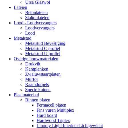
Ursa Glaswol
Lateien
Betonlateien
Staltonlateien
Lood - Loodvervangers
Loodvervangers
Lood
Metalstud
Metalstud Bevestiging
Metalstud C profiel
Metalstud U profiel
Overige bouwmaterialen
Drukvilt
Kantplanken
Zwaluwstaartplaten
Murfor
Raamdorpels
Specie kuipen
Plaatmateriaal
Binnen platen
Fermacell platen
Fins vuren Multiplex
Hard board
Hardwood Triplex
Linoply Light Interieur Lichtgewicht