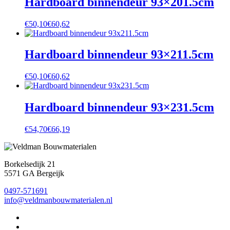
Hardboard binnendeur 93×201.5cm
€
50,10
€
60,62
Hardboard binnendeur 93×211.5cm
€
50,10
€
60,62
Hardboard binnendeur 93×231.5cm
€
54,70
€
66,19
Borkelsedijk 21
5571 GA Bergeijk
0497-571691
info@veldmanbouwmaterialen.nl