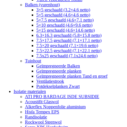
Balken (vurenhout)
3×5 geschaafd (3.2×4.6 netto)
5×5 geschaafd (4.6×4.6 netto)
5×7.5 geschaafd (4.6×7.1 netto)
5×10 geschaafd (4.6×9.6 netto)
5×15 geschaafd (4.6×14.6 netto)
6.3×16.3 geschaafd (5.8×15.8 netto)
7.5×17.5 geschaafd (7.1×17.1 netto)
7.5×20 geschaafd (7.1×19.6 netto)
7.5×22.5 geschaafd (7.1×22.1 netto)
7.5x25 geschaafd (7.1x24.6 netto)
Tuinhout
Geïmpregneerde Balken
Geïmpregneerde planken
Geïmpregneerde planken Tand en groef
Ventilatiestrook
Potdekselplanken Zwart
Isolatie materialen
ATI PRO BARDAGE ISDE SUBSIDIE
Acoustifit Glaswol
Alkreflex Noppenfolie aluminium
Hisfa Tempex EPS
Randisolatie
Rockwool Steenwol