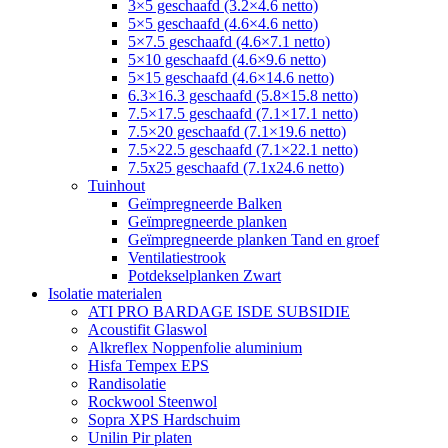
3×5 geschaafd (3.2×4.6 netto)
5×5 geschaafd (4.6×4.6 netto)
5×7.5 geschaafd (4.6×7.1 netto)
5×10 geschaafd (4.6×9.6 netto)
5×15 geschaafd (4.6×14.6 netto)
6.3×16.3 geschaafd (5.8×15.8 netto)
7.5×17.5 geschaafd (7.1×17.1 netto)
7.5×20 geschaafd (7.1×19.6 netto)
7.5×22.5 geschaafd (7.1×22.1 netto)
7.5x25 geschaafd (7.1x24.6 netto)
Tuinhout
Geïmpregneerde Balken
Geïmpregneerde planken
Geïmpregneerde planken Tand en groef
Ventilatiestrook
Potdekselplanken Zwart
Isolatie materialen
ATI PRO BARDAGE ISDE SUBSIDIE
Acoustifit Glaswol
Alkreflex Noppenfolie aluminium
Hisfa Tempex EPS
Randisolatie
Rockwool Steenwol
Sopra XPS Hardschuim
Unilin Pir platen