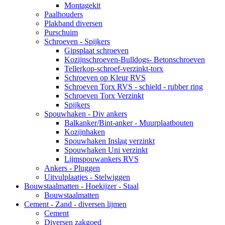
Montagekit
Paalhouders
Plakband diversen
Purschuim
Schroeven - Spijkers
Gipsplaat schroeven
Kozijnschroeven-Bulldogs- Betonschroeven
Tellerkop-schroef-verzinkt-torx
Schroeven op Kleur RVS
Schroeven Torx RVS - schield - rubber ring
Schroeven Torx Verzinkt
Spijkers
Spouwhaken - Div ankers
Balkanker/Bint-anker - Muurplaatbouten
Kozijnhaken
Spouwhaken Inslag verzinkt
Spouwhaken Uni verzinkt
Lijmspouwankers RVS
Ankers - Pluggen
Uitvulplaatjes - Stelwiggen
Bouwstaalmatten - Hoekijzer - Staal
Bouwstaalmatten
Cement - Zand - diversen lijmen
Cement
Diversen zakgoed