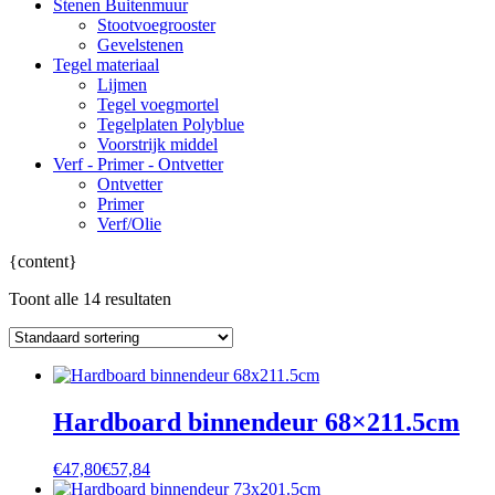
Stenen Buitenmuur
Stootvoegrooster
Gevelstenen
Tegel materiaal
Lijmen
Tegel voegmortel
Tegelplaten Polyblue
Voorstrijk middel
Verf - Primer - Ontvetter
Ontvetter
Primer
Verf/Olie
{content}
Toont alle 14 resultaten
Hardboard binnendeur 68×211.5cm
€
47,80
€
57,84