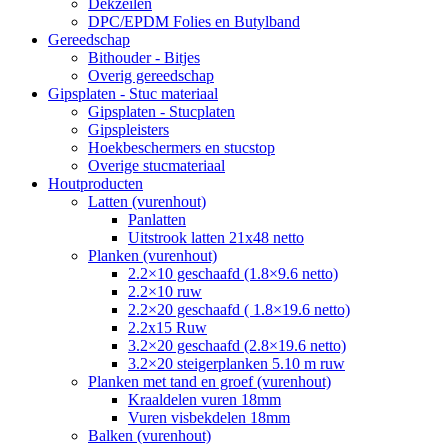
Dekzeilen
DPC/EPDM Folies en Butylband
Gereedschap
Bithouder - Bitjes
Overig gereedschap
Gipsplaten - Stuc materiaal
Gipsplaten - Stucplaten
Gipspleisters
Hoekbeschermers en stucstop
Overige stucmateriaal
Houtproducten
Latten (vurenhout)
Panlatten
Uitstrook latten 21x48 netto
Planken (vurenhout)
2.2×10 geschaafd (1.8×9.6 netto)
2.2×10 ruw
2.2×20 geschaafd ( 1.8×19.6 netto)
2.2x15 Ruw
3.2×20 geschaafd (2.8×19.6 netto)
3.2×20 steigerplanken 5.10 m ruw
Planken met tand en groef (vurenhout)
Kraaldelen vuren 18mm
Vuren visbekdelen 18mm
Balken (vurenhout)