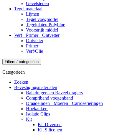
Gevelstenen
Tegel materiaal
Lijmen
Tegel voegmortel
Tegelplaten Polyblue
Voorstrijk middel
Verf - Primer - Ontvetter
Ontvetter
Primer
Verf/Olie
Filters / categoriëen
Categorieën
Zoeken
Bevestigingsmaterialen
Balkdragers en Raveel dragers
Compriband voegenband
Draadeinden - Moeren - Carroserieringen
Hoekankers
Isolatie Clips
Kit
Kit Diversen
Kit Siliconen