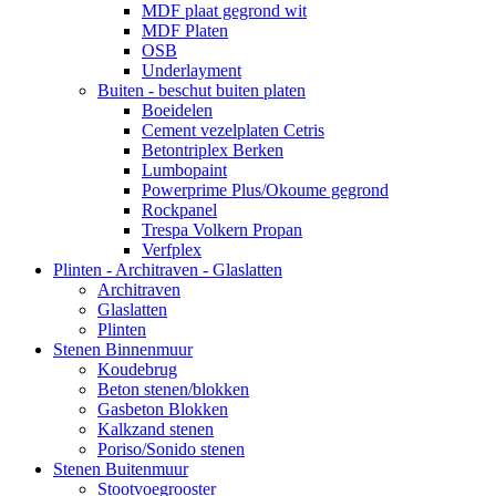
MDF plaat gegrond wit
MDF Platen
OSB
Underlayment
Buiten - beschut buiten platen
Boeidelen
Cement vezelplaten Cetris
Betontriplex Berken
Lumbopaint
Powerprime Plus/Okoume gegrond
Rockpanel
Trespa Volkern Propan
Verfplex
Plinten - Architraven - Glaslatten
Architraven
Glaslatten
Plinten
Stenen Binnenmuur
Koudebrug
Beton stenen/blokken
Gasbeton Blokken
Kalkzand stenen
Poriso/Sonido stenen
Stenen Buitenmuur
Stootvoegrooster