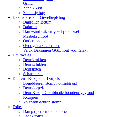
Grind
Zand 25 kg
Zand big bag
Dakmaterialen - Gevelbeplating
Dakrollen Betum
Daktrim
Damwand dak en gevel potdeksel
Mastiekschroot
Ondervorst band
Overige dakmaterialen
Velux Dakramen GGL hout voorgelakt
Deurbeslag
Deur krukken
Deur schilden
Deursloten
Scharnieren
Deuren - Kozijnen - Dorpels
Boarddeuren stomp honinggraad
Deur dorpels
Deur Kozijn Combinatie boardeur gegrond
Kozijnen
Volspaan deuren stomp
Folies
Damp open en dichte folies
Afdek folies