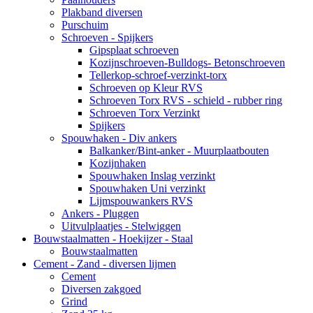
Plakband diversen
Purschuim
Schroeven - Spijkers
Gipsplaat schroeven
Kozijnschroeven-Bulldogs- Betonschroeven
Tellerkop-schroef-verzinkt-torx
Schroeven op Kleur RVS
Schroeven Torx RVS - schield - rubber ring
Schroeven Torx Verzinkt
Spijkers
Spouwhaken - Div ankers
Balkanker/Bint-anker - Muurplaatbouten
Kozijnhaken
Spouwhaken Inslag verzinkt
Spouwhaken Uni verzinkt
Lijmspouwankers RVS
Ankers - Pluggen
Uitvulplaatjes - Stelwiggen
Bouwstaalmatten - Hoekijzer - Staal
Bouwstaalmatten
Cement - Zand - diversen lijmen
Cement
Diversen zakgoed
Grind