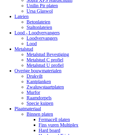
Sopra XPS Hardschuim
Unilin Pir platen
Ursa Glaswol
Lateien
Betonlateien
Staltonlateien
Lood - Loodvervangers
Loodvervangers
Lood
Metalstud
Metalstud Bevestiging
Metalstud C profiel
Metalstud U profiel
Overige bouwmaterialen
Drukvilt
Kantplanken
Zwaluwstaartplaten
Murfor
Raamdorpels
Specie kuipen
Plaatmateriaal
Binnen platen
Fermacell platen
Fins vuren Multiplex
Hard board