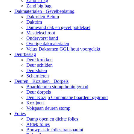
Zand 25 kg
Zand big bag
Dakmaterialen - Gevelbeplating
Dakrollen Betum
Daktrim
Damwand dak en gevel potdeksel
Mastiekschroot
Ondervorst band
Overige dakmaterialen
Velux Dakramen GGL hout voorgelakt
Deurbeslag
Deur krukken
Deur schilden
Deursloten
Scharnieren
Deuren - Kozijnen - Dorpels
Boarddeuren stomp honinggraad
Deur dorpels
Deur Kozijn Combinatie boardeur gegrond
Kozijnen
Volspaan deuren stomp
Folies
Damp open en dichte folies
Afdek folies
Bouwplastic folies transparant