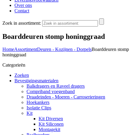
Over ons
Contact
Zoek in assortiment:
Boarddeuren stomp honinggraad
Home
Assortiment
Deuren - Kozijnen - Dorpels
Boarddeuren stomp
honinggraad
Categorieën
Zoeken
Bevestigingsmaterialen
Balkdragers en Raveel dragers
Compriband voegenband
Draadeinden - Moeren - Carroserieringen
Hoekankers
Isolatie Clips
Kit
Kit Diversen
Kit Siliconen
Montagekit
Paalhouders