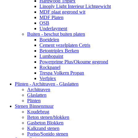
Hardwood Triplex
Linoply Light Interieur Lichtgewicht
MDF plaat gegrond wit
MDF Platen
OSB
Underlayment
Buiten - beschut buiten platen
Boeidelen
Cement vezelplaten Cetris
Betontriplex Berken
Lumbopaint
Powerprime Plus/Okoume gegrond
Rockpanel
Trespa Volkern Propan
Verfplex
Plinten - Architraven - Glaslatten
Architraven
Glaslatten
Plinten
Stenen Binnenmuur
Koudebrug
Beton stenen/blokken
Gasbeton Blokken
Kalkzand stenen
Poriso/Sonido stenen