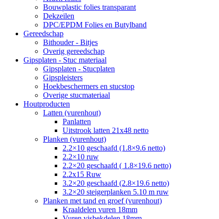
Bouwplastic folies transparant
Dekzeilen
DPC/EPDM Folies en Butylband
Gereedschap
Bithouder - Bitjes
Overig gereedschap
Gipsplaten - Stuc materiaal
Gipsplaten - Stucplaten
Gipspleisters
Hoekbeschermers en stucstop
Overige stucmateriaal
Houtproducten
Latten (vurenhout)
Panlatten
Uitstrook latten 21x48 netto
Planken (vurenhout)
2.2×10 geschaafd (1.8×9.6 netto)
2.2×10 ruw
2.2×20 geschaafd ( 1.8×19.6 netto)
2.2x15 Ruw
3.2×20 geschaafd (2.8×19.6 netto)
3.2×20 steigerplanken 5.10 m ruw
Planken met tand en groef (vurenhout)
Kraaldelen vuren 18mm
Vuren visbekdelen 18mm