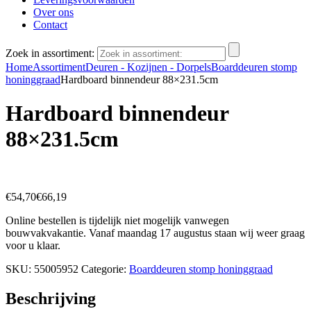
Over ons
Contact
Zoek in assortiment:
Home
Assortiment
Deuren - Kozijnen - Dorpels
Boarddeuren stomp
honinggraad
Hardboard binnendeur 88×231.5cm
Hardboard binnendeur
88×231.5cm
€
54,70
€
66,19
Online bestellen is tijdelijk niet mogelijk vanwegen
bouwvakvakantie. Vanaf maandag 17 augustus staan wij weer graag
voor u klaar.
SKU:
55005952
Categorie:
Boarddeuren stomp honinggraad
Beschrijving