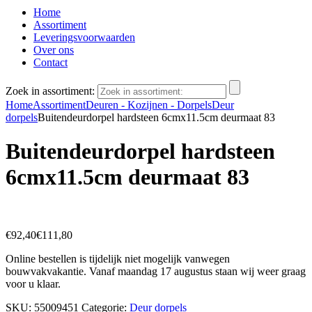
Home
Assortiment
Leveringsvoorwaarden
Over ons
Contact
Zoek in assortiment:
Home
Assortiment
Deuren - Kozijnen - Dorpels
Deur
dorpels
Buitendeurdorpel hardsteen 6cmx11.5cm deurmaat 83
Buitendeurdorpel hardsteen
6cmx11.5cm deurmaat 83
€
92,40
€
111,80
Online bestellen is tijdelijk niet mogelijk vanwegen
bouwvakvakantie. Vanaf maandag 17 augustus staan wij weer graag
voor u klaar.
SKU:
55009451
Categorie:
Deur dorpels